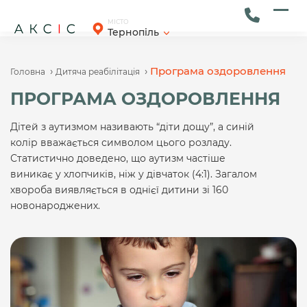
Skip
to
Ope
Clos
МІСТО
Тернопіль
content
mob
mob
men
men
›
›
Програма оздоровлення
Головна
Дитяча реабілітація
ПРОГРАМА ОЗДОРОВЛЕННЯ
Дітей з аутизмом називають “діти дощу”, а синій
колір вважається символом цього розладу.
Статистично доведено, що аутизм частіше
виникає у хлопчиків, ніж у дівчаток (4:1). Загалом
хвороба виявляється в однієї дитини зі 160
новонароджених.