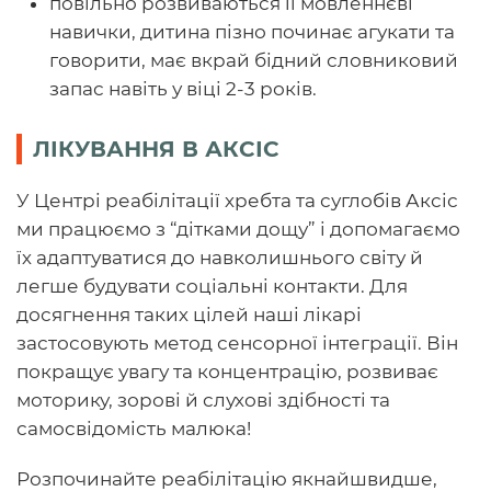
повільно розвиваються її мовленнєві
навички, дитина пізно починає агукати та
говорити, має вкрай бідний словниковий
запас навіть у віці 2-3 років.
ЛІКУВАННЯ В АКСІС
У Центрі реабілітації хребта та суглобів Аксіс
ми працюємо з “дітками дощу” і допомагаємо
їх адаптуватися до навколишнього світу й
легше будувати соціальні контакти. Для
досягнення таких цілей наші лікарі
застосовують метод сенсорної інтеграції. Він
покращує увагу та концентрацію, розвиває
моторику, зорові й слухові здібності та
самосвідомість малюка!
Розпочинайте реабілітацію якнайшвидше,