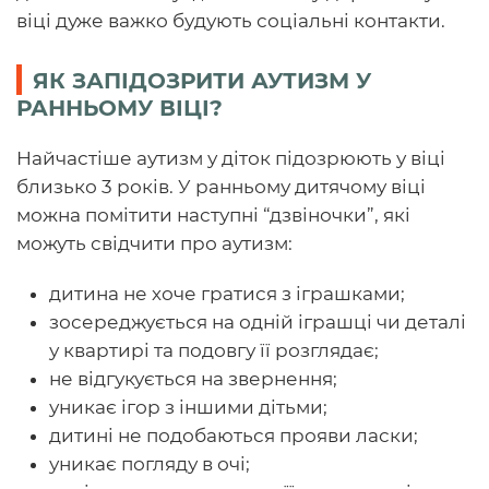
віці дуже важко будують соціальні контакти.
ЯК ЗАПІДОЗРИТИ АУТИЗМ У
РАННЬОМУ ВІЦІ?
Найчастіше аутизм у діток підозрюють у віці
близько 3 років. У ранньому дитячому віці
можна помітити наступні “дзвіночки”, які
можуть свідчити про аутизм:
дитина не хоче гратися з іграшками;
зосереджується на одній іграшці чи деталі
у квартирі та подовгу її розглядає;
не відгукується на звернення;
уникає ігор з іншими дітьми;
дитині не подобаються прояви ласки;
уникає погляду в очі;