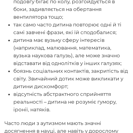
подовгу бігає по колу, розгойдується в
боки, задивляється на обертання
вентилятора тощо;
так само часто дитина повторює одні й ті
самі завчені фрази, які їй сподобалися;
дитина має вузьку сферу інтересів
(наприклад, малювання, математика,
вузька наукова галузь), але може значно
відставати від однолітків у інших галузях;
боязнь соціальних контактів, закритість від
світу. Звичайний дотик може викликати у
дитини дискомфорт;
відсутність абстрактного сприйняття
реальності – дитина не розуміє гумору,
іронії, натяків.
Часто люди з аутизмом мають значні
досягнення в науці, але навіть у дорослому