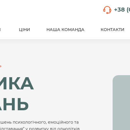
+38 (
И
ЦІНИ
НАША КОМАНДА
КОНТАКТИ
ь
ИКА
АНЬ
ушень психологічного, емоційного та
дставання” у розвитку від однолітків