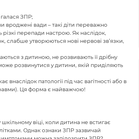
ігалася ЗПР;
чи вроджені вади – такі діти переважно
ь різкі перепади настрою. Як наслідок,
ок, слабше утворюються нові нервові зв’язки,
аються з дитиною, не розвивають її дрібну
може розвинутися у дитини, якій приділяють
 внаслідок патології під час вагітності або в
травми). Ця форма є найважчою!
шкільному віці, коли дитина не встигає
олітками. Однак ознаки ЗПР зазвичай
 симптомами можна запідозрити ЗПР?