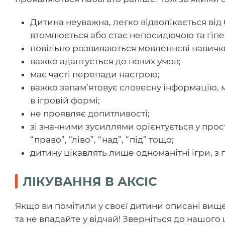
Дитина неуважна, легко відволікається від
втомлюється або стає непосидючою та гіп
повільно розвиваються мовленнєві навички
важко адаптується до нових умов;
має часті перепади настрою;
важко запам’ятовує словесну інформацію,
в ігровій формі;
не проявляє допитливості;
зі значними зусиллями орієнтується у прост
“право”, “ліво”, “над”, “під” тощо;
дитину цікавлять лише одноманітні ігри, з
ЛІКУВАННЯ В АКСІС
Якщо ви помітили у своєї дитини описані вищ
та не впадайте у відчай! Зверніться до нашого