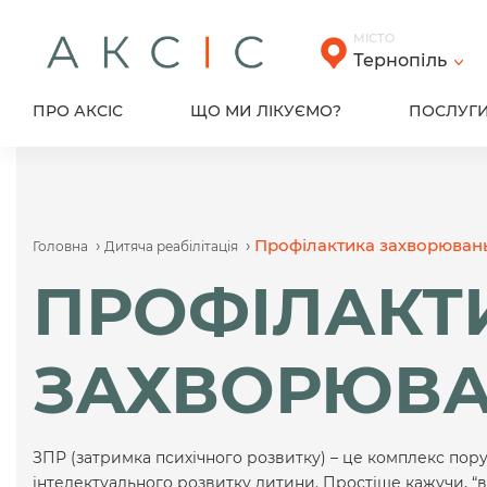
Skip
to
МІСТО
content
Тернопіль
ПРО АКСІС
ЩО МИ ЛІКУЄМО?
ПОСЛУГ
›
›
Профілактика захворюван
Головна
Дитяча реабілітація
ПРОФІЛАКТ
ЗАХВОРЮВ
ЗПР (затримка психічного розвитку) – це комплекс пор
інтелектуального розвитку дитини. Простіше кажучи, “ві