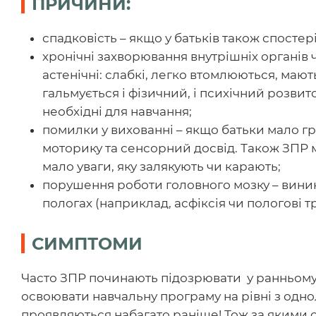
ПРИЧИНИ:
спадковість – якщо у батьків також спостер
хронічні захворювання внутрішніх органів 
астенічні: слабкі, легко втомлюються, мают
гальмується і фізичний, і психічний розвит
необхідні для навчання;
помилки у вихованні – якщо батьки мало гр
моторику та сенсорний досвід. Також ЗПР 
мало уваги, яку залякують чи карають;
порушення роботи головного мозку – виникає
пологах (наприклад, асфіксія чи пологові 
СИМПТОМИ
Часто ЗПР починають підозрювати у ранньому 
освоювати навчальну програму на рівні з одн
проявляються набагато раніше! Тож за якими