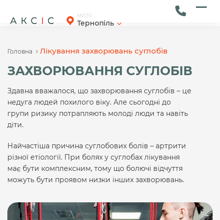
Skip
to
Ope
Clos
МІСТО
Тернопіль
content
mob
mob
men
men
›
Лікування захворювань суглобів
Головна
ЗАХВОРЮВАННЯ СУГЛОБІВ
Здавна вважалося, що захворювання суглобів – це
недуга людей похилого віку. Але сьогодні до
групи ризику потрапляють молоді люди та навіть
діти.
Найчастіша причина суглобових болів – артрити
різної етіології. При болях у суглобах лікування
має бути комплексним, тому що болючі відчуття
можуть бути проявом низки інших захворювань.