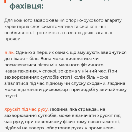
фахівця:
Для кожного захворювання опорно-рухового апарату
характерна своя симптоматика та свої клінічні
особливості. Проте можна назвати деякі загальні
прояви.
Біль.
Однією з перших ознак, що змушують звернутися
до лікаря – біль. Вона може виявлятися чи
посилюватися після мінімального фізичного
навантаження, у спокої, зокрема у нічний час. При
захворюваннях суглобів стоп і колін біль може
з’являтися під час підйому чи спуску сходами. Людина
може відзначати дискомфорт при ходьбі у звичайному
взутті.
Хрускіт під час руху.
Людина, яка страждає на
захворювання суглобів, може відзначати хрускіт під
час руху, при невеликому фізичному навантаженні,
підйомі на поверх, обертових рухах у променево-