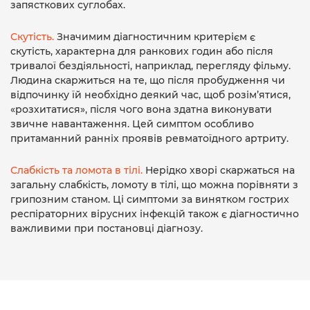
запясткових суглобах.
Скутість.
Значимим діагностичним критерієм є
скутість, характерна для ранкових годин або після
тривалої бездіяльності, наприклад, перегляду фільму.
Людина скаржиться на те, що після пробудження чи
відпочинку їй необхідно деякий час, щоб розім’ятися,
«розхитатися», після чого вона здатна виконувати
звичне навантаження. Цей симптом особливо
притаманний ранніх проявів ревматоїдного артриту.
Слабкість та ломота в тілі.
Нерідко хворі скаржаться на
загальну слабкість, ломоту в тілі, що можна порівняти з
грипозним станом. Ці симптоми за винятком гострих
респіраторних вірусних інфекцій також є діагностично
важливими при постановці діагнозу.