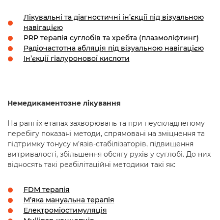
Лікувальні та діагностичні ін’єкції під візуальною
навігацією
PRP терапія суглобів та хребта (плазмоліфтинг)
Радіочастотна абляція під візуальною навігацією
Ін’єкції гіалуронової кислоти
Немедикаментозне лікування
На ранніх етапах захворювань та при неускладненому
перебігу показані методи, спрямовані на зміцнення та
підтримку тонусу м’язів-стабілізаторів, підвищення
витривалості, збільшення обсягу рухів у суглобі. До них
відносять такі реабілітаційні методики такі як:
FDM терапія
М’яка мануальна терапія
Електроміостимуляція