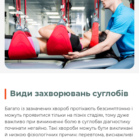
Види захворювань суглобів
Багато із зазначених хвороб протікають безсимптомно і
можуть проявитися тільки на пізніх стадіях, тому дуже
важливо при виникненні болю в суглобах діагностику
починати негайно. Такі хвороби можуть бути викликані
й низкою фізіологічних причин: перевтома, виснажливі