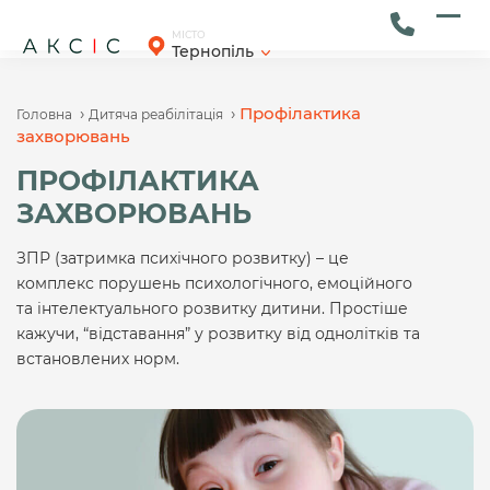
Skip
to
Ope
Clos
МІСТО
Тернопіль
content
mob
mob
men
men
›
›
Профілактика
Головна
Дитяча реабілітація
захворювань
ПРОФІЛАКТИКА
ЗАХВОРЮВАНЬ
ЗПР (затримка психічного розвитку) – це
комплекс порушень психологічного, емоційного
та інтелектуального розвитку дитини. Простіше
кажучи, “відставання” у розвитку від однолітків та
встановлених норм.