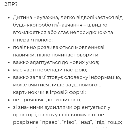
ЗПР?
Дитина неуважна, легко відволікається від
будь-якої роботи/навчання – швидко
втомлюється або стає непосидючою та
гіперактивною;
повільно розвиваються мовленнєві
навички, пізно починає говорити;
важко адаптується до нових умов;
має часті перепади настрою;
важко запам’ятовує словесну інформацію,
може вчитися лише за допомогою
картинок чи в ігровій формі;
не проявляє допитливості;
зі значними зусиллями орієнтується у
просторі, навіть у шкільному віці не
розрізняє “право”, “ліво”, “над”, “під” тощо;