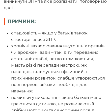
виникнути ЗПР та як її розпізнати, поговоримо
далі.
ПРИЧИНИ:
спадковість – якщо у батьків також
спостерігалася ЗПР;
хронічні захворювання внутрішніх органів
чи вроджені вади – такі діти переважно
астенічні: слабкі, легко втомлюються,
мають різкі перепади настрою. Як
наслідок, гальмується і фізичний, і
психічний розвиток, слабше утворюються
нові нервові зв’язки, необхідні для
навчання;
помилки у вихованні – якщо батьки мало
граються з дитиною, не розвивають її
дрібну моторику та сенсорний досвід.