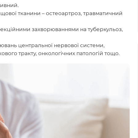
тивний.
щової тканини – остеоартроз, травматичний
екційними захворюваннями на туберкульоз,
рювань центральної нервової системи,
вого тракту, онкологічних патологій тощо.