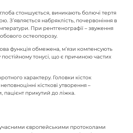
глоба стоншується, виникають болючі тертя
ю. З’являється набряклість, почервоніння в
мператури. При рентгенографії – звуження
лобового остеопорозу.
ова функція обмежена, м’язи компенсують
 постійному тонусі, що є причиною частих
ротного характеру. Головки кісток
неповноцінні кісткові утворення –
, пацієнт прикутий до ліжка.
 сучасними європейськими протоколами