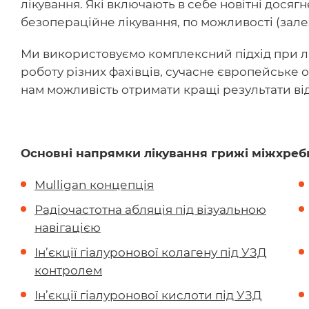
лікування. Які включають в себе новітні досягн
безопераційне лікування, по можливості (залеж
Ми використовуємо комплексний підхід при лі
роботу різних фахівців, сучасне європейське о
нам можливість отримати кращі результати ві
Основні напрямки лікування грижі міжхребц
Mulligan концепція
Радіочастотна абляція під візуальною
навігацією
Ін’єкції гіалуронової колагену під УЗД
контролем
Ін’єкції гіалуронової кислоти під УЗД