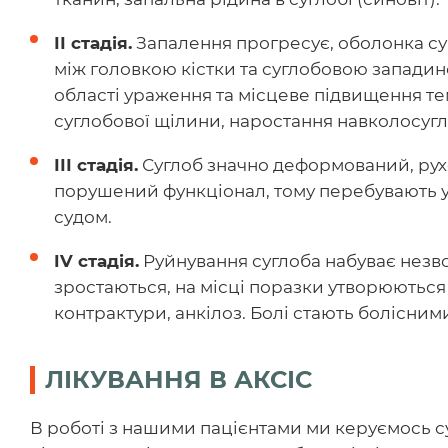
ІІ стадія.
Запалення прогресує, оболонка су
між головкою кістки та суглобовою западино
області ураження та місцеве підвищення те
суглобової щілини, наростання навколосуг
ІІІ стадія.
Суглоб значно деформований, рух
порушений функціонал, тому перебувають у
судом.
IV стадія.
Руйнування суглоба набуває незво
зростаються, на місці поразки утворюються 
контрактури, анкілоз. Болі стають болісними
ЛІКУВАННЯ В АКСІС
В роботі з нашими пацієнтами ми керуємось