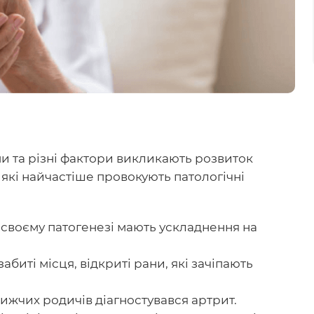
и та різні фактори викликають розвиток
 які найчастіше провокують патологічні
 у своєму патогенезі мають ускладнення на
абиті місця, відкриті рани, які зачіпають
ижчих родичів діагностувався артрит.