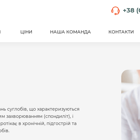
+38 (
И
ЦІНИ
НАША КОМАНДА
КОНТАКТИ
ань суглобів, що характеризуються
м захворюванням (спондиліт), і
тікає в хронічній, підгострій та
бів.