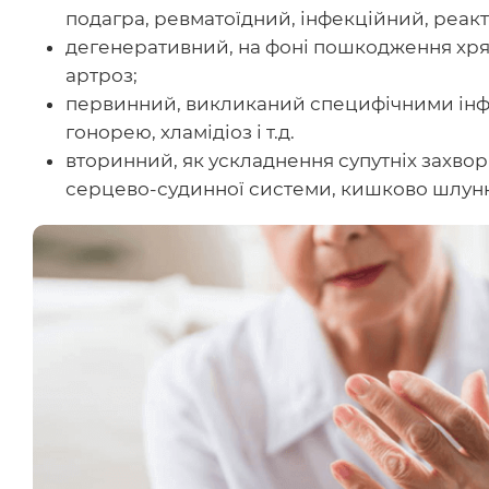
подагра, ревматоїдний, інфекційний, реак
дегенеративний, на фоні пошкодження хря
артроз;
первинний, викликаний специфічними інф
гонорею, хламідіоз і т.д.
вторинний, як ускладнення супутніх захво
серцево-судинної системи, кишково шлунко