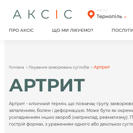
Skip
to
МІСТО
content
Тернопіль
ПРО АКСІС
ЩО МИ ЛІКУЄМО?
ПОСЛУГ
›
›
Артрит
Головна
Лікування захворювань суглобів
АРТРИТ
Артрит - клінічний термін, що позначає групу захворюв
запаленням, болем і деформацією. Може бути як окреми
ускладненням інших хвороб (наприклад, ревматизму). Про
гострій формах, з ураженням одного або декількох сугло