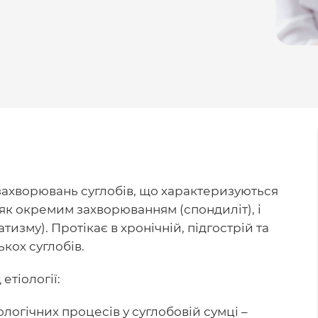
 захворювань суглобів, що характеризуються
як окремим захворюванням (спондиліт), і
зму). Протікає в хронічній, підгострій та
кох суглобів.
етіології:
логічних процесів у суглобовій сумці –