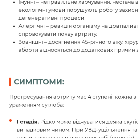
Імунні – неправильне харчування, нестача в
екологічні умови порушують роботу захисн
дегенеративні процеси.
Алергічні – реакція організму на дратівли
спровокувати появу артриту.
Зовнішні – досягнення 45-річного віку, хірур
аборти відносяться до додаткових причин
СИМПТОМИ:
Прогресування артриту має 4 ступені, кожна з
ураженням суглоба:
І стадія.
Рідко може відчуватися деяка скуті
випадковим чином. При УЗД-ущільнення та
тканин, запальна рідина в суглобі (синовіт).