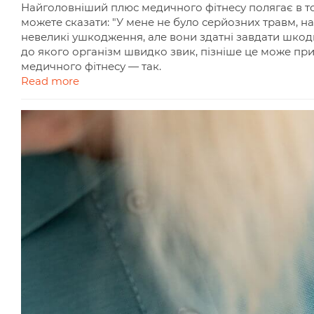
Найголовніший плюс медичного фітнесу полягає в то
можете сказати: "У мене не було серйозних травм, н
невеликі ушкодження, але вони здатні завдати шкоди 
до якого організм швидко звик, пізніше це може призв
медичного фітнесу — так.
Read more