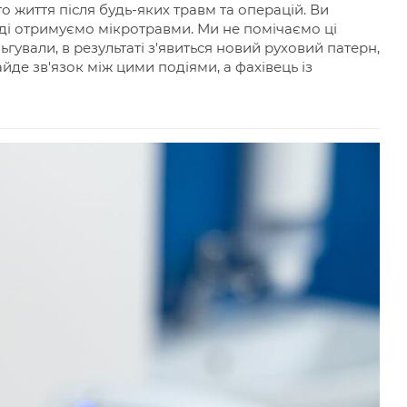
 життя після будь-яких травм та операцій. Ви
оді отримуємо мікротравми. Ми не помічаємо ці
гували, в результаті з'явиться новий руховий патерн,
йде зв'язок між цими подіями, а фахівець із