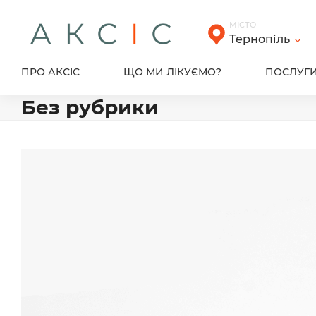
Skip
to
МІСТО
content
Тернопіль
ПРО АКСІС
ЩО МИ ЛІКУЄМО?
ПОСЛУГ
Без рубрики