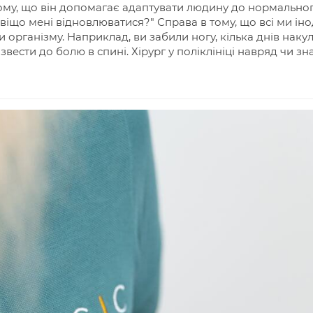
му, що він допомагає адаптувати людину до нормального
авіщо мені відновлюватися?" Справа в тому, що всі ми ін
організму. Наприклад, ви забили ногу, кілька днів накуль
ести до болю в спині. Хірург у поліклініці навряд чи зна