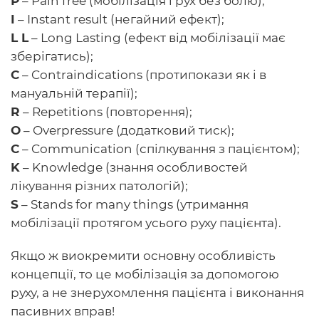
Р
– Pain free (мобілізація і рух без болю);
I
– Instant result (негайний ефект);
L L
– Long Lasting (ефект від мобілізації має
зберігатись);
C
– Contraindications (протипокази як і в
мануальній терапії);
R
– Repetitions (повторення);
O
– Overpressure (додатковий тиск);
C
– Communication (спілкування з пацієнтом);
K
– Knowledge (знання особливостей
лікування різних патологій);
S
– Stands for many things (утримання
мобілізації протягом усього руху пацієнта).
Якщо ж виокремити основну особливість
концепції, то це мобілізація за допомогою
руху, а не знерухомлення пацієнта і виконання
пасивних вправ!