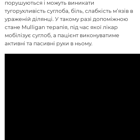
порушуються і можуть виникати
тугорухливість суглоба, біль, слабкість м’язів в
ураженій ділянці. У такому разі допоміжною
стане Mulligan терапія, під час якої лікар
мобілізує суглоб, а пацієнт виконуватиме
активні та пасивні рухи в ньому.