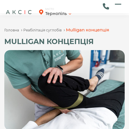
Skip
to
Ope
Clos
МІСТО
Тернопіль
content
mob
mob
men
men
›
›
Mulligan концепція
Головна
Реабілітація суглобів
MULLIGAN КОНЦЕПЦІЯ