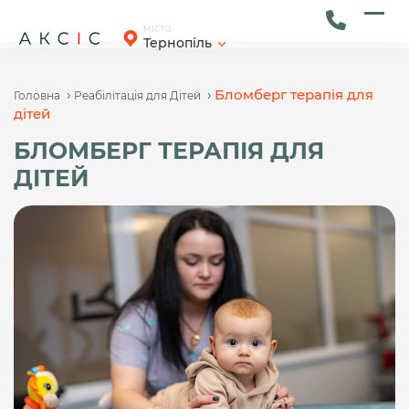
Skip
to
Ope
Clos
МІСТО
Тернопіль
content
mob
mob
men
men
›
›
Бломберг терапія для
Головна
Реабілітація для Дітей
дітей
БЛОМБЕРГ ТЕРАПІЯ ДЛЯ
ДІТЕЙ