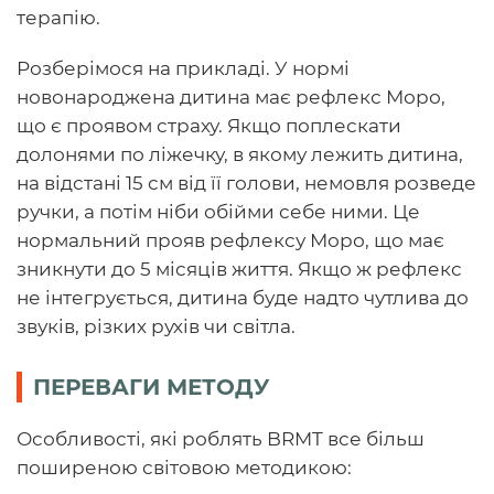
терапію.
Розберімося на прикладі. У нормі
новонароджена дитина має рефлекс Моро,
що є проявом страху. Якщо поплескати
долонями по ліжечку, в якому лежить дитина,
на відстані 15 см від її голови, немовля розведе
ручки, а потім ніби обійми себе ними. Це
нормальний прояв рефлексу Моро, що має
зникнути до 5 місяців життя. Якщо ж рефлекс
не інтегрується, дитина буде надто чутлива до
звуків, різких рухів чи світла.
ПЕРЕВАГИ МЕТОДУ
Особливості, які роблять BRMT все більш
поширеною світовою методикою: