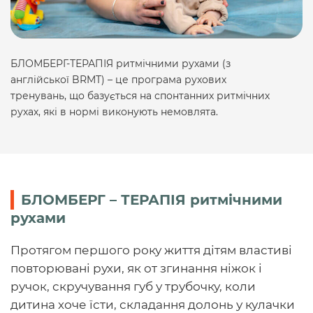
БЛОМБЕРГ-ТЕРАПІЯ ритмічними рухами (з
англійської BRMT) – це програма рухових
тренувань, що базується на спонтанних ритмічних
рухах, які в нормі виконують немовлята.
БЛОМБЕРГ – ТЕРАПІЯ ритмічними
рухами
Протягом першого року життя дітям властиві
повторювані рухи, як от згинання ніжок і
ручок, скручування губ у трубочку, коли
дитина хоче їсти, складання долонь у кулачки