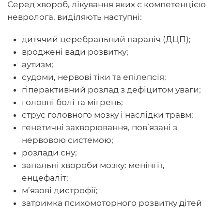
Серед хвороб, лікування яких є компетенцією
невролога, виділяють наступні:
дитячий церебральний параліч (ДЦП);
вроджені вади розвитку;
аутизм;
судоми, нервові тіки та епілепсія;
гіперактивний розлад з дефіцитом уваги;
головні болі та мігрень;
струс головного мозку і наслідки травм;
генетичні захворювання, пов’язані з
нервовою системою;
розлади сну;
запальні хвороби мозку: менінгіт,
енцефаліт;
м’язові дистрофії;
затримка психомоторного розвитку дітей