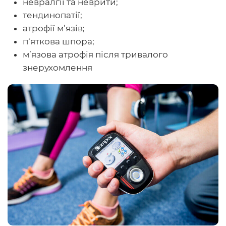
невралгії та неврити;
тендинопатії;
атрофії м’язів;
п‘яткова шпора;
м’язова атрофія після тривалого
знерухомлення