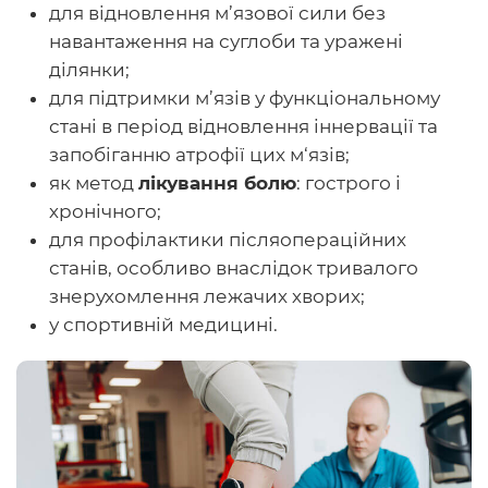
для відновлення м’язової сили без
навантаження на суглоби та уражені
ділянки;
для підтримки м’язів у функціональному
стані в період відновлення іннервації та
запобіганню атрофії цих м‘язів;
як метод
лікування болю
: гострого і
хронічного;
для профілактики післяопераційних
станів, особливо внаслідок тривалого
знерухомлення лежачих хворих;
у спортивній медицині.