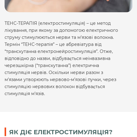
ТЕНС-ТЕРАПІЯ (електростимуляція) – це метод
лікування, при якому за допомогою електричного
струму стимулюються нерви та м’язові волокна.
Термін “ТЕНС-терапія” – це абревіатура від
“транскутанна електронейростимуляція”. Отже,
відповідно до назви, відбувається неінвазивна
черезшкірна (“транскутанна”) електрична
стимуляція нервів. Оскільки нерви разом з
м’язами утворюють нервово-м’язові пучки, через
стимуляцію нервових волокон відбувається
стимуляція м’язів.
ЯК ДІЄ ЕЛЕКТРОСТИМУЛЯЦІЯ?