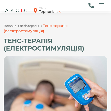
Skip
to
Ope
Clos
МІСТО
Тернопіль
content
mob
mob
men
men
›
›
Тенс-терапія
Головна
Фізіотерапія
(електростимуляція)
ТЕНС-ТЕРАПІЯ
(ЕЛЕКТРОСТИМУЛЯЦІЯ)