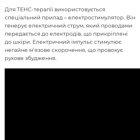
Для ТЕНС-терапії використовується
спеціальний прилад – електростимулятор. Він
генерує електричний струм, який проводами
передається до електродів, що прикріплені
до шкіри. Електричний імпульс стимулює
негайне м’язове скорочення, що провокує
рухове збудження.